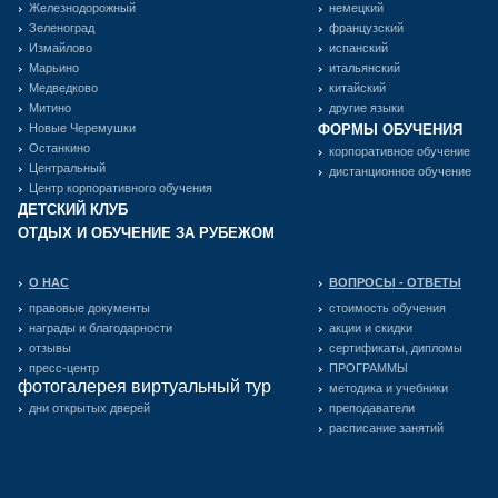
Железнодорожный
немецкий
Зеленоград
французский
Измайлово
испанский
Марьино
итальянский
Медведково
китайский
Митино
другие языки
Новые Черемушки
ФОРМЫ ОБУЧЕНИЯ
Останкино
корпоративное обучение
Центральный
дистанционное обучение
Центр корпоративного обучения
ДЕТСКИЙ КЛУБ
ОТДЫХ И ОБУЧЕНИЕ ЗА РУБЕЖОМ
О НАС
ВОПРОСЫ - ОТВЕТЫ
правовые документы
стоимость обучения
награды и благодарности
акции и скидки
отзывы
сертификаты, дипломы
пресс-центр
ПРОГРАММЫ
фотогалерея виртуальный тур
методика и учебники
дни открытых дверей
преподаватели
расписание занятий