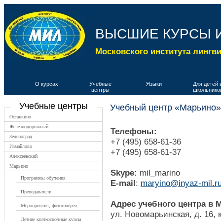
ВЫСШИЕ КУРСЫ 
Московского института лингв
О курсах
Учебные
Языки
Для детей 
центры
школьнико
Учебные центры
Учебный центр «Марьино»
Останкино
Железнодорожный
Телефоны:
Зеленоград
+7 (495) 658-61-36
Измайлово
+7 (495) 658-61-37
Алексеевский
Марьино
Skype:
mil_marino
Программы обучения
E-mail
:
maryino@inyaz-mil.r
Преподаватели
Адрес учебного центра в 
Мероприятия, фотогалерея
ул. Новомарьинская, д. 16, 
Летние краткосрочные курсы