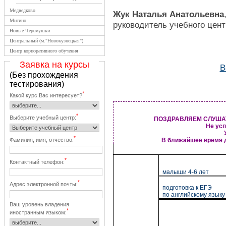
Медведково
Жук Наталья Анатольевна
Митино
руководитель учебного цент
Новые Черемушки
Центральный (м."Новокузнецкая")
Центр корпоративного обучения
Заявка на курсы
В
(Без прохождения
тестирования)
*
Какой курс Вас интересует?
*
Выберите учебный центр:
ПОЗДРАВЛЯЕМ СЛУШАТ
Не усп
*
Фамилия, имя, отчество:
В ближайшее время 
*
Контактный телефон:
малыши 4-6 лет
*
Адрес электронной почты:
подготовка к ЕГЭ
по английскому языку
Ваш уровень владения
*
иностранным языком: