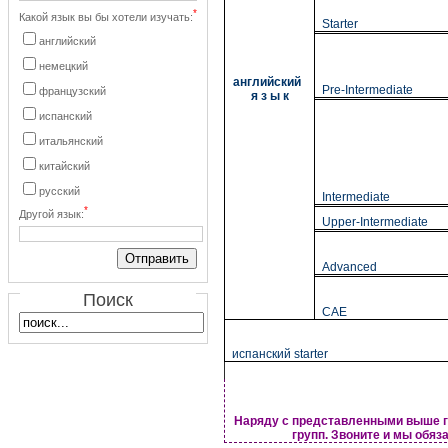
*
Какой язык вы бы хотели изучать:
Starter
английский
немецкий
английский
Pre-Intermediate
французский
я з ы к
испанский
итальянский
китайский
русский
Intermediate
*
Другой язык:
Upper-Intermediate
Advanced
Поиск
CAE
испанский starter
Наряду с представленными выше 
групп. Звоните и мы обяз