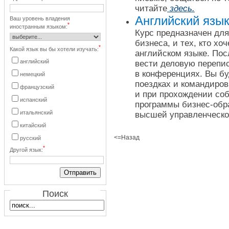
читайте
здесь.
Английский язы
Ваш уровень владения
*
иностранным языком:
Курс предназначен дл
бизнеса, и тех, кто хо
*
Какой язык вы бы хотели изучать:
английском языке. Пос
английский
вести деловую перепис
в конференциях. Вы бу
немецкий
поездках и командиро
французский
и при прохождении соб
испанский
программы бизнес-обр
итальянский
высшей управленческ
китайский
<=Назад
русский
*
Другой язык:
Поиск