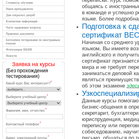
переписки. Курс помож
Стоимость обучения
общаясь с иностранны
Наши преподаватели
в команде и успешно 
Дни открытых дверей
языке. Более подробн
Контактная информация
Подготовка к с
Часто задаваемые вопросы
сертификат ВЕ
Правовые документы
Бесплатное тестирование по иностранным
Начиная со среднего 
языкам
языком, Вы имеете воз
Фотогалерея ВКИЯ
английского и получит
Новости
сертификат признается
Заявка на курсы
мира и не требует пер
(Без прохождения
заниматься деловой ка
тестирования)
являться преимуществ
*
Какой курс Вас интересует?
об этом экзамене
здес
Узкоспециализи
*
Выберите учебный центр:
Данные курсы помогают
бизнес-общения в опр
*
Фамилия, имя, отчество:
секретарит, бухгалтери
юриспруденция, медици
*
Контактный телефон:
переписку или перегов
собеседованию, научи
*
письмо, общаться по 
Адрес электронной почты: