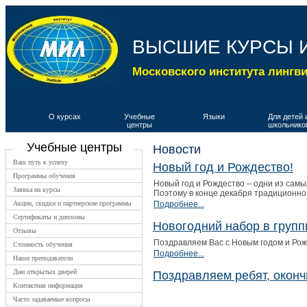
ВЫСШИЕ КУРСЫ 
Московского института лингв
О курсах
Учебные
Языки
Для детей 
центры
школьнико
Учебные центры
Новости
Ваш путь к успеху
Новый год и Рождество!
Программы обучения
Новый год и Рождество – одни из сам
Заявка на курсы
Поэтому в конце декабря традиционно
Акции, скидки и партнерские программы
Подробнее...
Сертификаты и дипломы
Новогодний набор в группы
Отзывы
Поздравляем Вас с Новым годом и Рож
Стоимость обучения
Подробнее...
Наши преподаватели
Дни открытых дверей
Поздравляем ребят, оконч
Контактная информация
Часто задаваемые вопросы