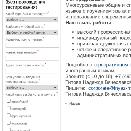
(Без прохождения
Многоуровневые общие и с
тестирования)
языков с изучением языка и
*
Какой курс Вас интересует?
использование современных
Наш стиль работы:
*
Выберите учебный центр:
высокий профессионал
индивидуальный подхо
*
Фамилия, имя, отчество:
приятная дружеская а
четкое и оперативное 
*
Контактный телефон:
административных воп
Подробно о
корпоративном 
*
Адрес электронной почты:
иностранным языкам.
Звоните (с 10 до 18): +7 (49
Ваш уровень владения
*
Титова Надежда Вячеславо
иностранным языком:
Пишите:
corporate@inyaz-mi
Титова Надежда Вячеславо
*
Какой язык вы бы хотели изучать:
английский
<=Назад
немецкий
французский
испанский
итальянский