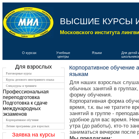
ВЫСШИЕ КУРСЫ 
Московского института лингв
О курсах
Учебные
Языки
Для детей 
центры
школьнико
Для взрослых
Корпоративное обучение 
языкам
Разговорные курсы
Курсы делового иностранного языка
Для наших взрослых слушат
Спец-курсы и тренинги
обычных занятий в группах
Профессиональная
форму обучения.
переподготовка
Корпоративная форма обуче
Подготовка к сдаче
время, т.к. вы не тратите в
международных
занятий в группе - препода
экзаменов
удобное для вас время. Нек
Корпоративное обучение
утра (до работы), кто-то за
Летние программы для взрослых
заниматься вечером после ра
Заявка на курсы
Мы предлагаем: