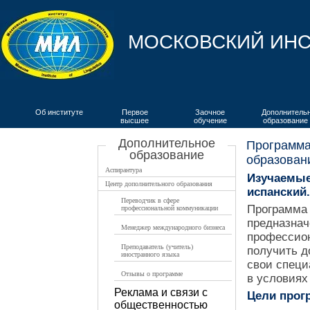
МОСКОВСКИЙ ИНС
Об институте
Первое
Заочное
Дополнитель
высшее
обучение
образование
ВКИЯ
Дополнительное
Программа
образование
образовани
Аспирантура
Изучаемые
Центр дополнительного образования
испанский.
Переводчик в сфере
Программа 
профессиональной коммуникации
предназнач
Менеджер международного бизнеса
профессион
Преподаватель (учитель)
получить 
иностранного языка
свои специ
Отзывы о программе
в условиях
Реклама и связи с
Цели прог
общественностью