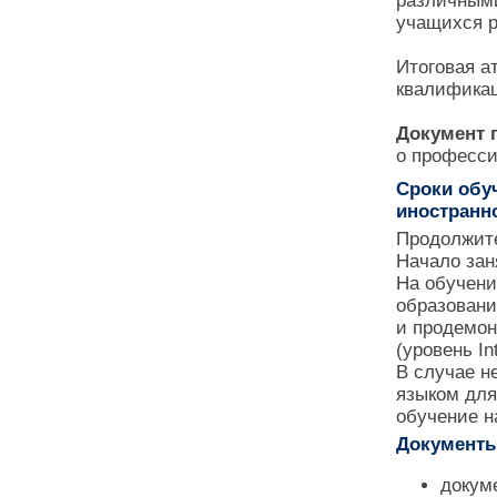
различными
учащихся р
Итоговая а
квалификац
Документ 
о професси
Сроки обу
иностранно
Продолжите
Начало зан
На обучен
образовани
и продемон
(уровень In
В случае н
языком для
обучение н
Документы
докум