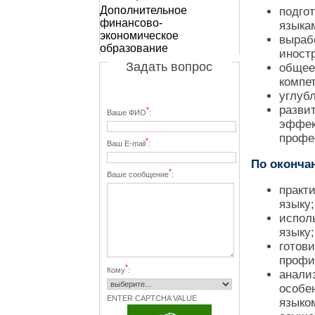
Дополнительное
подго
финансово-
языка
экономическое
выраб
образование
иност
Задать вопрос
общее
компе
углуб
разви
*
Ваше ФИО
:
эффек
профе
*
Ваш E-mail
:
По оконча
*
Ваше сообщение
:
практ
языку;
испол
языку;
готов
профи
*
Кому
:
анали
особе
ENTER CAPTCHA VALUE
языко