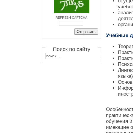
осуще
учебн
анали
REFRESH CAPTCHA
деятел
орган
Учебные д
Теори
Поиск по сайту
Практ
Практи
Психо
Лингв
языка)
Основ
Инфор
иност
Особенност
практическ
обучения и
имеющие оп