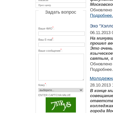
Вакансии
Московско
Пресс-центр
Обновлено 
Задать вопрос
Подробнее.
Эхо "Хэлл
*
Ваше ФИО
:
06.11.2013 
На минувш
*
Ваш E-mail
:
прошел ве
Это очень
*
Ваше сообщение
:
языческое
святым, о
Обновлено 
Подробнее.
Молодежна
*
28.10.2013 
Кому
:
В конце м
совещание
ENTER CAPTCHA VALUE
ответстве
колледжах
города Мо