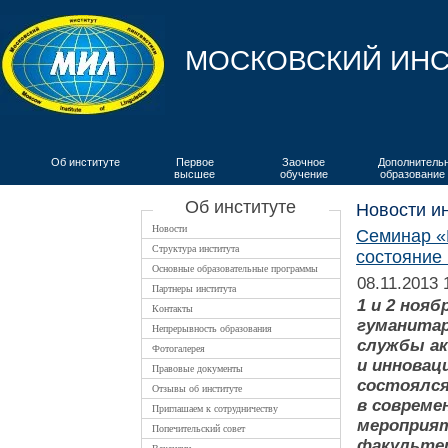
МОСКОВСКИЙ ИНС
Об институте
Первое
Заочное
Дополнитель
высшее
обучение
образование
ВКИЯ
Об институте
Новости и
Новости
Семинар «
Структура института
состояние
Основные образовательные программы
08.11.2013 
Партнеры института
1 и 2 ноя
Контакты
гуманитар
Непрерывность образования
службы ак
Фотогалерея
и инновац
Правовые документы
состоялся
Отзывы об институте
в совреме
Приглашаем к сотрудничеству
мероприят
Попечительский совет
факультет