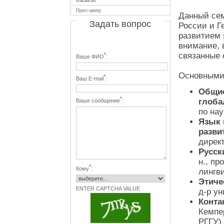
Вакансии
Пресс-центр
Данный сем
Задать вопрос
России и Г
развитием 
внимание, 
связанные 
*
Ваше ФИО
:
Основными
*
Ваш E-mail
:
Общие
*
глоба
Ваше сообщение
:
по нау
Язык 
разви
дирек
Русск
н., пр
*
Кому
:
лингв
Этиче
ENTER CAPTCHA VALUE
д-р у
Конта
Кемпер
РГГУ)