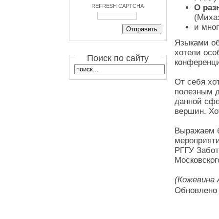
REFRESH CAPTCHA
О раз
(Миха
и мног
Языками об
хотели осо
Поиск по сайту
конференци
От себя хо
полезным д
данной сфе
вершин. Хо
Выражаем б
мероприяти
РГГУ Забот
Московског
(Кожевина 
Обновлено 