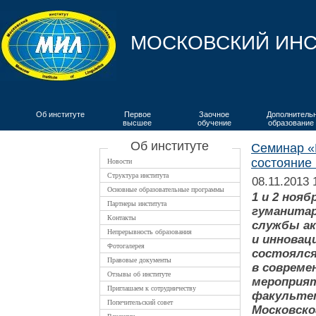
МОСКОВСКИЙ ИНС
Об институте
Первое
Заочное
Дополнитель
высшее
обучение
образование
ВКИЯ
Об институте
Семинар «
состояние
Новости
Структура института
08.11.2013 
Основные образовательные программы
1 и 2 ноя
Партнеры института
гуманитар
Контакты
службы ак
Непрерывность образования
и инновац
Фотогалерея
состоялся
Правовые документы
в совреме
Отзывы об институте
мероприят
Приглашаем к сотрудничеству
факультет
Попечительский совет
Московско