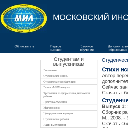
МОСКОВСКИЙ ИНС
Об институте
Первое
Заочное
Дополнитель
высшее
обучение
образование
ВКИЯ
Студентам и
Студенчес
выпускникам
Стихи ис
Расписание
Автор пере
Студенческая жизнь
дополнител
Студенческие конференции
Сейчас зан
Газета «МИЛлениум»
Скачать сб
Требования к оформлению дипломной
работы
Студенче
Практика студентов
Выпуск 1: 
Мероприятия
Сборник ра
Центр развития карьеры
М., 2008. - 
Студенческие работы
Скачать сб
Наши выпускники