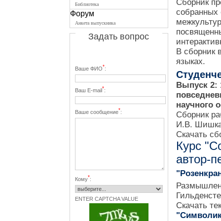
Сборник пр
Библиотека
собранных 
Форум
межкультур
Анкета выпускника
посвященн
Задать вопрос
интерактив
В сборник 
языках.
*
Ваше ФИО
:
Студенче
Выпуск 2: 
*
Ваш E-mail
:
повседнев
научного 
*
Ваше сообщение
:
Сборник ра
И.В. Шишкан
Скачать сб
Курс "С
автор-п
"Розенкра
*
Кому
:
Размышлени
Гильденсте
ENTER CAPTCHA VALUE
Скачать те
"Символик