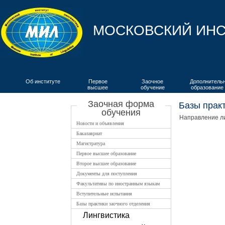
МОСКОВСКИЙ ИНС
Об институте
Первое
Заочное
Дополнитель
высшее
обучение
образование
ВКИЯ
Заочная форма
Базы практ
обучения
Направление л
Новости и объявления
Бакалавриат
Магистратура
Первое высшее образование
Второе высшее образование
Документы для поступления
Факультативы по иностранным языкам
Вступительные испытания
Базы практики заочного отделения
Лингвистика