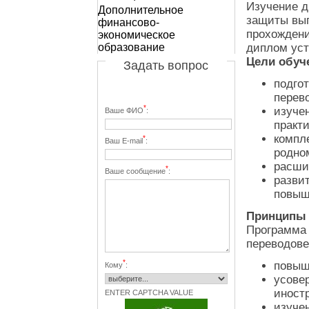
Изучение д
Дополнительное
защиты вып
финансово-
прохождени
экономическое
образование
диплом уст
Цели обуч
Задать вопрос
подго
перев
*
изуче
Ваше ФИО
:
практ
компл
*
Ваш E-mail
:
родном
расши
*
Ваше сообщение
:
разви
повыш
Принципы 
Программа 
переводове
*
повыш
Кому
:
усове
иност
ENTER CAPTCHA VALUE
изуче