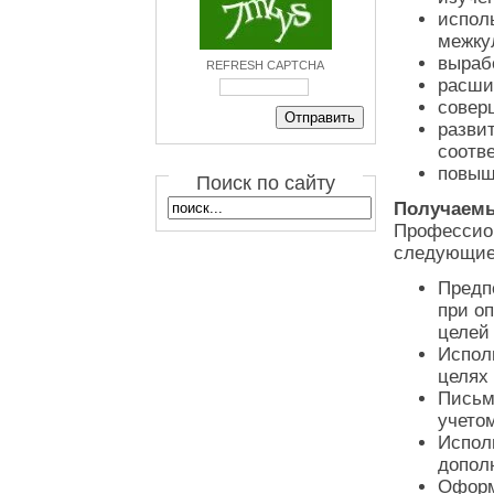
испол
межку
выраб
REFRESH CAPTCHA
расши
совер
разви
соотв
повыш
Поиск по сайту
Получаемы
Профессион
следующие
Предп
при о
целей 
Испол
целях
Письм
учето
Испол
допол
Оформ