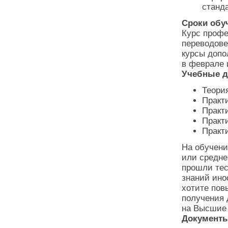
станд
Сроки обу
Курс профе
переводове
курсы допо
в феврале 
Учебные д
Теори
Практ
Практи
Практи
Практ
На обучен
или средне
прошли тес
знаний ино
хотите пов
получения 
на Высшие 
Документы