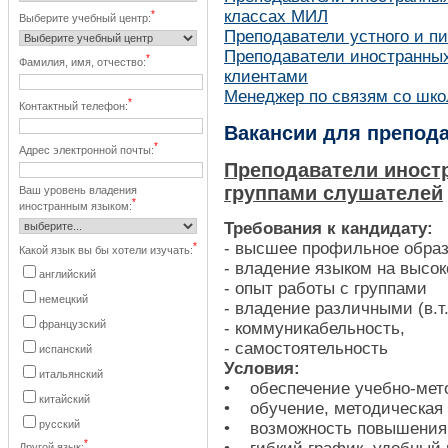
классах МИЛ
*
Выберите учебный центр:
Преподаватели устного и п
Преподаватели иностранных
*
Фамилия, имя, отчество:
клиентами
Менеджер по связям со шко
*
Контактный телефон:
Вакансии для препод
*
Адрес электронной почты:
Преподаватели иност
группами слушателей
Ваш уровень владения
*
иностранным языком:
Требования к кандидату:
- высшее профильное обра
*
Какой язык вы бы хотели изучать:
- владение языком на высо
английский
- опыт работы с группами
немецкий
- владение различными (в.т
французский
- коммуникабельность,
- самостоятельность
испанский
Условия:
итальянский
• обеспечение учебно-мет
китайский
• обучение, методическая
русский
• возможность повышения
*
Другой язык: