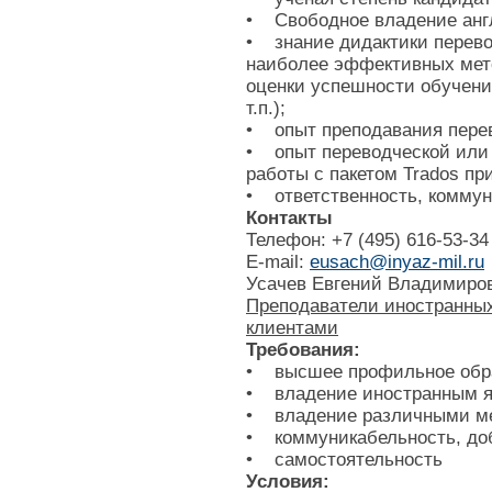
• Свободное владение анг
• знание дидактики перево
наиболее эффективных мето
оценки успешности обучени
т.п.);
• опыт преподавания перев
• опыт переводческой или 
работы с пакетом Trados пр
• ответственность, коммун
Контакты
Телефон: +7 (495) 616-53-34
E-mail:
eusach@inyaz-mil.ru
Усачев Евгений Владимиро
Преподаватели иностранных
клиентами
Требования:
• высшее профильное обр
• владение иностранным я
• владение различными м
• коммуникабельность, до
• самостоятельность
Условия: