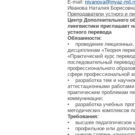
E-mail:
nivanova@inyaz-mil.r
Иванова Наталия Борисовн
Преподаватели устного и п
Центр Дополнительного об
лингвистики приглашает н
устного перевода
Обязанности:
• проведение лекционных, 
дисциплинам «Теория перев
«Практический курс перево
последовательный перевод)
профессионального образов
сфере профессиональной к
• разработка тем и научно
аттестационными работами 
практическим проблемам п
коммуникации;
• разработка учебных прог
методических комплексов 
Требования:
• высшее педагогическое 
• профильное или дополни
• ученая степень кандидата