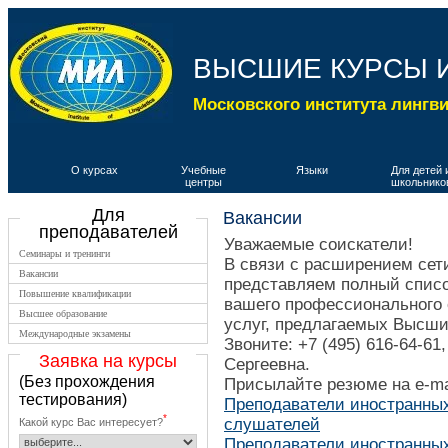
ВЫСШИЕ КУРСЫ 
Московского института лингв
О курсах
Учебные
Языки
Для детей 
центры
школьнико
Для
Вакансии
преподавателей
Уважаемые соискатели!
Семинары и тренинги
В связи с расширением се
Вакансии
представляем полный списо
Повышение квалификации
вашего профессионального 
Высшее образование
услуг, предлагаемых Высши
Международные экзамены
Звоните: +7 (495) 616-64-6
Заявка на курсы
Сергеевна.
(Без прохождения
Присылайте резюме на e-ma
тестирования)
Преподаватели иностранных
*
слушателей
Какой курс Вас интересует?
Преподаватели иностранных