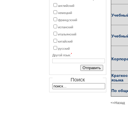
английский
немецкий
Учебны
французский
испанский
итальянский
Учебный
китайский
русский
*
Другой язык:
Корпора
Краткос
Поиск
языка
По общ
<=Назад