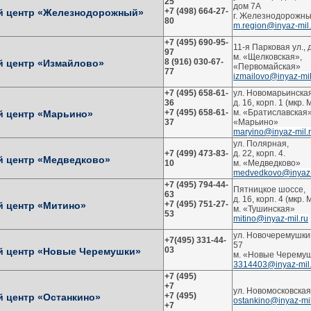
25
дом 7А
+7 (498) 664-27-
й центр «Железнодорожный»
г. Железнодорожн
80
m.region@inyaz-mil.
+7 (495) 690-95-
11-я Парковая ул., д
97
м. «Щелковская»,
8 (916) 030-67-
й центр «Измайлово»
«Первомайская»
77
izmailovo@inyaz-mil
+7 (495) 658-61-
ул. Новомарьинская
36
д. 16, корп. 1 (мкр.
+7 (495) 658-61-
м. «Братиславская»
й центр «Марьино»
37
«Марьино»
maryino@inyaz-mil.
ул. Полярная,
+7 (499) 473-83-
д. 22, корп. 4.
й центр «Медведково»
10
м. «Медведково»
medvedkovo@inyaz-
+7 (495) 794-44-
Пятницкое шоссе,
63
д. 16, корп. 4 (мкр.
+7 (495) 751-27-
 центр «Митино»
м. «Тушинская»
53
mitino@inyaz-mil.ru
ул. Новочеремушкин
+7(495) 331-44-
57
03
й центр «Новые Черемушки»
м. «Новые Черему
3314403@inyaz-mil.
+7 (495)
+7
ул. Новомосковская
+7 (495)
 центр «Останкино»
ostankino@inyaz-mil
+7