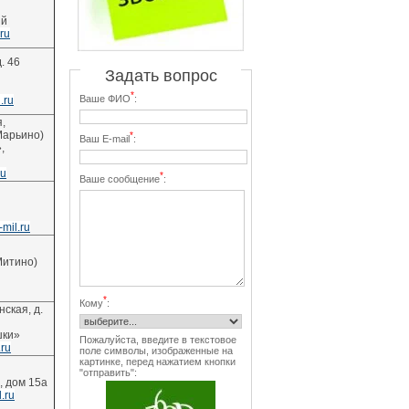
ый
ru
. 46
Задать вопрос
*
Ваше ФИО
:
.ru
,
 Марьино)
*
Ваш E-mail
:
,
ru
*
Ваше сообщение
:
mil.ru
 Митино)
*
Кому
:
ская, д.
шки»
Пожалуйста, введите в текстовое
ru
поле символы, изображенные на
картинке, перед нажатием кнопки
"отправить":
, дом 15а
.ru