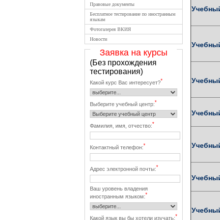
Правовые документы
Учебны
Бесплатное тестирование по иностранным
языкам
Фотогалерея ВКИЯ
Новости
Учебны
Заявка на курсы
(Без прохождения
тестирования)
Учебны
*
Какой курс Вас интересует?
*
Выберите учебный центр:
Учебны
*
Фамилия, имя, отчество:
Учебный
*
Контактный телефон:
*
Адрес электронной почты:
Учебны
Ваш уровень владения
*
иностранным языком:
Учебный
*
Какой язык вы бы хотели изучать: