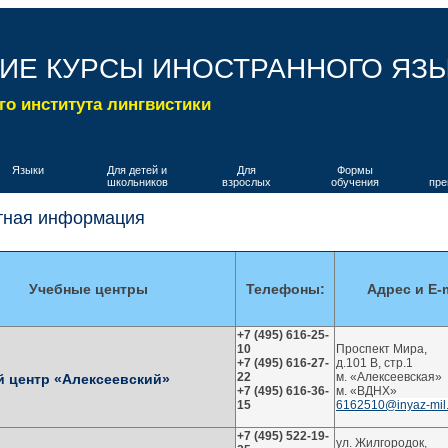
ИЕ КУРСЫ ИНОСТРАННОГО ЯЗ
го института лингвистики
Языки
Для детей и
Для
Формы
школьников
взрослых
обучения
пре
тная информация
Учебные центры
Телефоны:
Адрес и E-m
+7 (495) 616-25-
10
Проспект Мира,
+7 (495) 616-27-
д.101 В, стр.1
22
м. «Алексеевская»
 центр «Алексеевский»
+7 (495) 616-36-
м. «ВДНХ»
15
6162510@inyaz-mil.
+7 (495) 522-19-
ул. Жилгородок,