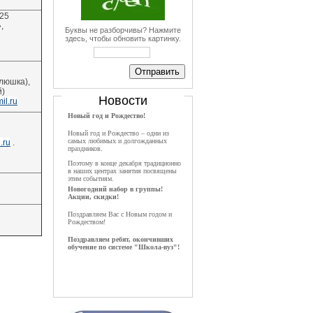
 25
,
Буквы не разборчивы? Нажмите
здесь, чтобы обновить картинку.
клюшка),
й)
Новости
il.ru
Новый год и Рождество!
Новый год и Рождество – одни из
самых любимых и долгожданных
.ru
.
праздников.
Поэтому в конце декабря традиционно
в наших центрах занятия посвящены
этим событиям.
Новогодний набор в группы!
Акции, скидки!
Поздравляем Вас с Новым годом и
Рождеством!
Поздравляем ребят, окончивших
обучение по системе "Школа-вуз"!