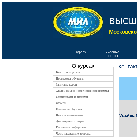
ВЫСШ
Московско
О курсах
Учебные
центры
О курсах
Контак
Ваш путь к успеху
Программы обучения
Заявка на курсы
Акции, скидки и партнерские программы
Сертификаты и дипломы
Отзывы
Стоимость обучения
Наши преподаватели
Учебный
Дни открытых дверей
Контактная информация
Часто задаваемые вопросы