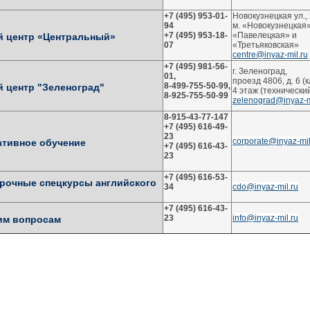
+7 (495) 953-01-
Новокузнецкая ул.,
94
м. «Новокузнецкая»
+7 (495) 953-18-
«Павелецкая» и
й центр «Центральный»
07
«Третьяковская»
centre@inyaz-mil.ru
+7 (495) 981-56-
г. Зеленоград,
01,
проезд 4806, д. 6 (
8-499-755-50-99,
 центр "Зеленоград"
4 этаж (технически
8-925-755-50-99
zelenograd@inyaz-m
8-915-43-77-147
+7 (495) 616-49-
23
corporate@inyaz-mil
тивное обучение
+7 (495) 616-43-
23
+7 (495) 616-53-
рочные спецкурсы английского
34
cdo@inyaz-mil.ru
+7 (495) 616-43-
23
info@inyaz-mil.ru
им вопросам