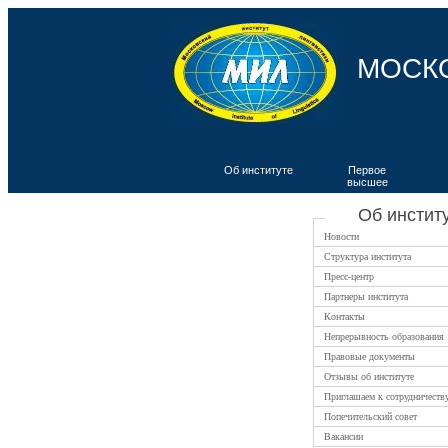
МОСК
Об институте
Первое
высшее
ВКИЯ
Об инстит
Новости
Структура института
Пресс-центр
Партнеры института
Контакты
Непрерывность образования
Правовые документы
Отзывы об институте
Приглашаем к сотрудничеств
Попечительский совет
Вакансии