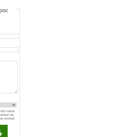
рос
текстовое
енные на
ем кнопки