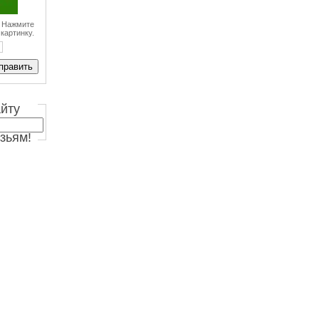
? Нажмите
картинку.
айту
зьям!