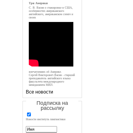
Три Америки
С. В. Васин о стажировке в США,
особенностях американского
английского, американском сленге и
своих
впечатлениях об Америке.
Сергей Викторович Васин - старший
преподаватель английского языка
факультета международного
менеджмента МИЛ.
Все новости
Подписка на
рассылку
Новости института лингвистики