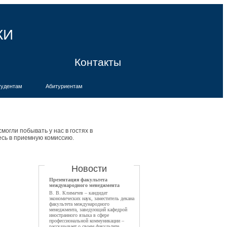
КИ
Контакты
тудентам
Абитуриентам
могли побывать у нас в гостях в
есь в приемную комиссию.
Новости
Презентация факультета
международного менеджмента
В. В. Климачев – кандидат
экономических наук, заместитель декана
факультета международного
менеджмента, заведующий кафедрой
иностранного языка в сфере
профессиональной коммуникации –
рассказывает о своем факультете.