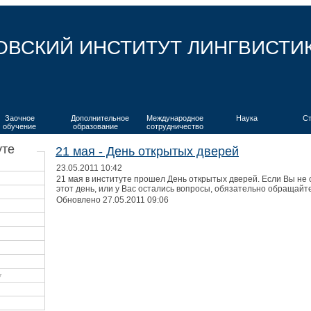
ОВСКИЙ ИНСТИТУТ ЛИНГВИСТИ
Заочное
Дополнительное
Международное
Наука
С
обучение
образование
сотрудничество
уте
21 мая - День открытых дверей
23.05.2011 10:42
21 мая в институте прошел День открытых дверей. Если Вы не с
этот день, или у Вас остались вопросы, обязательно обращайт
Обновлено 27.05.2011 09:06
у