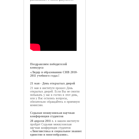
Поздравляем победителей
конкурса
«Лидер в образовании СНВ 2010-
2011 учебного года»!
21 мая - День открытых дверей
21 мая в институте прошел День
открытых дверей. Если Вы не смогли
побывать у нас в гостях в этот день,
или у Вас остались вопросы,
обязательно обращайтесь в приемную
комиссию.
Седьмая межвузовская научная
конференция студентов
28 апреля 2011 г.
в нашем институте
пройдет Седьмая межвузовская
научная конференция студентов
«Лингвистика и социальное знание:
единство в многообразии».