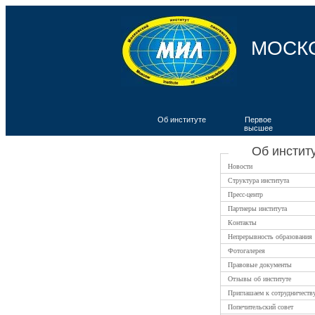
МОСК
Об институте
Первое
высшее
ВКИЯ
Об инстит
Новости
Структура института
Пресс-центр
Партнеры института
Контакты
Непрерывность образования
Фотогалерея
Правовые документы
Отзывы об институте
Приглашаем к сотрудничеств
Попечительский совет