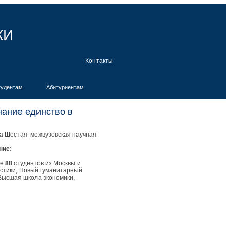
КИ
Контакты
тудентам
Абитуриентам
нание единство в
шла Шестая межвузовская научная
ние:
ее
88
студентов из Москвы и
истики, Новый гуманитарный
– Высшая школа экономики,