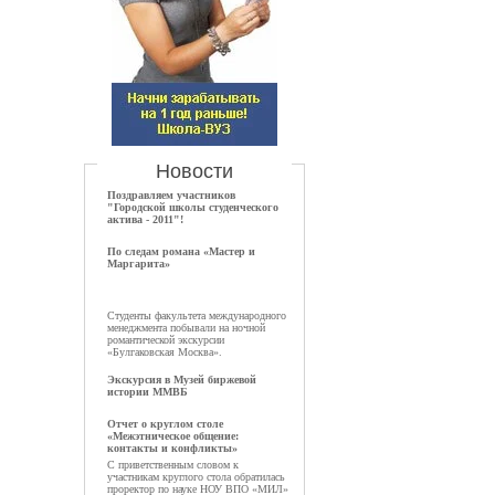
Новости
Поздравляем участников
"Городской школы студенческого
актива - 2011"!
По следам романа «Мастер и
Маргарита»
Студенты факультета международного
менеджмента побывали на ночной
романтической экскурсии
«Булгаковская Москва».
Экскурсия в Музей биржевой
истории ММВБ
Отчет о круглом столе
«Межэтническое общение:
контакты и конфликты»
С приветственным словом к
участникам круглого стола обратилась
проректор по науке НОУ ВПО «МИЛ»