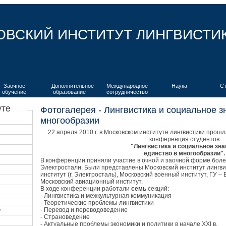
ОВСКИЙ ИНСТИТУТ ЛИНГВИСТИ
Заочное
Дополнительное
Международное
Наука
С
обучение
образование
сотрудничество
уте
Фотогалерея - Лингвистика и социальное з
многообразии
22 апреля 2010 г. в Московском институте лингвистики про
конференция студентов
"Лингвистика и социальное зна
единство в многообразии".
В конференции приняли участие в очной и заочной форме бол
Электростали. Были представлены Московский институт лингв
институт (г. Электросталь), Московский военный институт, ГУ 
Московский авиационный институт.
В ходе конференции работали
семь
секций:
- Лингвистика и межкультурная коммуникация
- Теоретические проблемы лингвистики
- Перевод и переводоведение
у
- Страноведение
- Актуальные проблемы экономики и политики в начале XXI в.