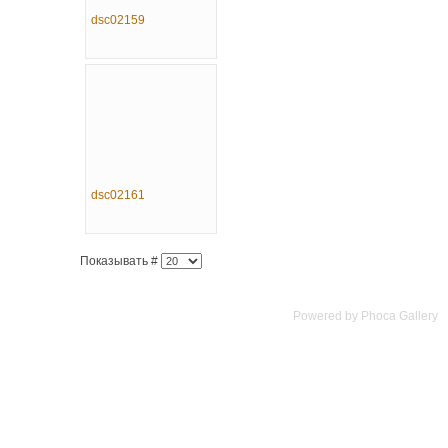
dsc02159
dsc02161
Показывать #
Powered by Phoca Gallery