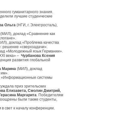
нного гуманитарного знания.
еделили лучшие студенческие
ва Ольга
(НГИ, г. Электросталь),
(МИЛ), доклад «Сравнение как
слогане».
ИЛ), доклад «Проблема качества
е: решение «сверхзадачи».
лад «Молодежный язык Германии».
XXI века» –
Чурбанова Ксения
денция развития глобальной
а Марина
(МИЛ), доклад
 им».
 «Информационные системы
суждала приз зрительских
ова Елизавета, Смолин Дмитрий,
Герасина Маргарита
. Победителям
Поощрены были также студенты,
в свет к началу конференции.