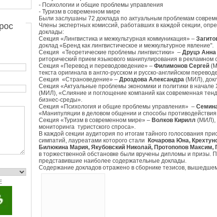
- Психологии и общие проблемы управления
- Туризм в современном мире
Были заслушаны 72 доклада по актуальным проблемам совреме
рос
Члены экспертных комиссий, работавших в каждой секции, опр
доклады:
Секция «Лингвистика и межкультурная коммуникация» –
Загито
доклад «Бренд как лингвистическое и межкультурное явление".
Секция «Теоретические проблемы лингвистики» –
Друцэ Анна
риторический прием языкового манипулирования в рекламном 
Секция «Перевод и переводоведение» –
Филимонов Сергей
(М
текста оригинала в англо-русском и русско-английском перевод
Секция «Страноведение» –
Дроздова Александра
(МИЛ), док
Секция «Актуальные проблемы экономики и политики в начале 
(МИЛ), «Слияние и поглощение компаний как современная тен
бизнес-среды».
Секция «Психология и общие проблемы управления» –
Семин
«Манипуляции в деловом общении и способы противодействия
Секция «Туризм в современном мире» –
Волков Кирилл
(МИЛ),
мониторинга туристского спроса».
В каждой секции аудитория по итогам тайного голосования при
симпатий, лауреатами которого стали
Кочарова Юна, Крехтун
Билюкина Мария, Якубовский Николай, Протопопов Максим, 
в торжественной обстановке были вручены дипломы и призы. 
представившие наиболее содержательные доклады.
Содержание докладов отражено в сборнике тезисов, вышедшем 
E