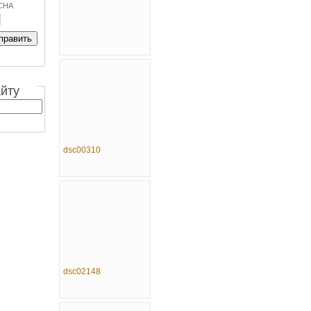
CHA
айту
dsc00310
dsc02148