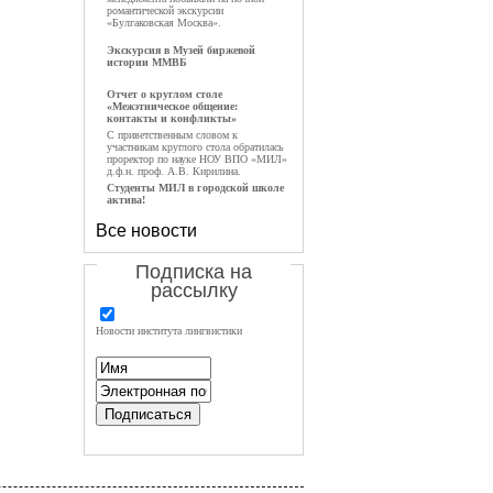
романтической экскурсии
«Булгаковская Москва».
Экскурсия в Музей биржевой
истории ММВБ
Отчет о круглом столе
«Межэтническое общение:
контакты и конфликты»
С приветственным словом к
участникам круглого стола обратилась
проректор по науке НОУ ВПО «МИЛ»
д.ф.н. проф. А.В. Кирилина.
Студенты МИЛ в городской школе
актива!
Все новости
Подписка на
рассылку
Новости института лингвистики