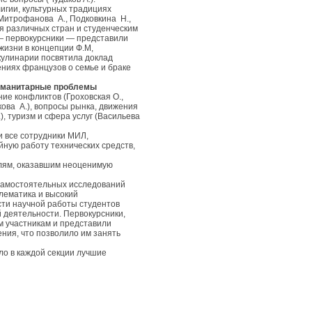
игии, культурных традициях
 Митрофанова А., Подковкина Н.,
я различных стран и студенческим
— первокурсники — представили
жизни в концепции Ф.М,
 кулинарии посвятила доклад
ниях французов о семье и браке
уманитарные проблемы
ние конфликтов (Гроховская О.,
кова А.), вопросы рынка, движения
), туризм и сфера услуг (Васильева
и все сотрудники МИЛ,
ную работу технических средств,
лям, оказавшим неоценимую
самостоятельных исследований
лематика и высокий
сти научной работы студентов
 деятельности. Первокурсники,
м участникам и представили
ния, что позволило им занять
ло в каждой секции лучшие