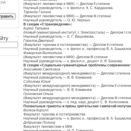
CHA
(Факультет лингвистики и МКК) — Диплом II степени
Научный руководитель — к. филол.н. К. С. Карданова.
Таранда Галина
(Факультет лингвистики и МКК) — Диплом III степени
Научный руководитель — О. Ю. Черных.
В секции «Страноведение»:
Кирей Татьяна
(Новый гуманитарный институт, г. Электросталь) — Диплом I ст
Научный руководитель — Е. Г. Вишнякова.
айту
Горелов Дмитрий
(Факультет туризма и гостеприимства) — Диплом II степени
Научный руководитель — к. филос.н., профессор В. А. Башкалов
Фаворская Валентина
(Факультет лингвистики и МКК) -Диплом III степени
Научный руководитель — к. филол.н., доцент А. Я. Багрова.
В секции «Социально-гуманитарные проблемы современнос
Анисимова Светлана
(Факультет международного менеджмента) — Диплом I степени
Научный руководитель — В. В. Климачев.
Соболева Юлия
(Факультет международного менеджмента) — Диплом II степени
Научный руководитель — В. В. Климачев.
Гроховская Ольга
(Факультет международного менеджмента) — Диплом III степен
Научный руководитель — к. пед. наук, доцент С. В. Колесников.
Похвальные грамоты и призы зрительских симпатий получи
Волков Кирилл
Факультет туризма и гостеприимства
Научный руководитель — к. филос.н., профессор В. А. Башкалов
Добрикова Полина
Факультет лингвистики и МКК
Научный руководитель — И. П. Гаврилова.