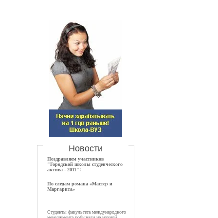
Новости
Поздравляем участников
"Городской школы студенческого
актива - 2011"!
По следам романа «Мастер и
Маргарита»
Студенты факультета международного
менеджмента побывали на ночной