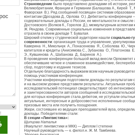
Страноведение
было представлено докладами об истории, рел
Великобритании, Франции и Германии (Балашова А., Кирей Т.,
Фаворская В.). Ряд сообщений посвящен системам образовани
рос
контактам (Дроздова Д., Орлова О.). Дебютанты конференции 
содержательные доклады о России, ее ментальности и смысле 
Достоевского (Волков К., Горелов Д.), межкультурным аспектам
Ж. Рендова. Современные социальные изменения в представле
отразила в своем докладе Т. Бувалая.
Широкий отклик у студенческой аудитории нашли
социально-г
современности
: организация труда и управление, урегулирова
Каверина Н., Микольчук А., Понасенкова Я., Соболева Ю., Чир
капиталов и кредиты (Анисимова С., Зубанова О., Платонова Е.
Э., Кувшинова А., Шабанова Д., Баринов А.).
В проведение конференции большой вклад внесли Оргкомитет 
обеспечившие четкое и слаженное взаимодействие, бесперебой
сбор, подготовку и издание тезисов.
Отдельную благодарность выражаем всем научным руководите
помощь участникам конференции.
Участники конференции подготовили доклады по результатам 
и на высоком уровне представили результаты. Актуальная проб
исследовательский потенциал свидетельствуют об интенсивно
и заинтересованности авторов сообщений в исследовательской
для которых конференция стала дебютом, не уступали опытны
актуальные, интересные и добросовестно исполненные сообще
призовые места или получить поощрения.
Жюри, состоявшее из ведущих преподавателей вуза, определи
E
доклады. Победителями стали:
В секции «Лингвистика»:
Щипцова Наталья
(Факультет лингвистики и МКК) — Диплом I степени
Научный руководитель — к. филол.н. Ж. М. Тамбиева.
Здорова Анастасия