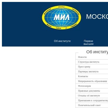
МОСК
Об институте
Первое
высшее
ВКИЯ
Об инстит
Новости
Структура института
Пресс-центр
Партнеры института
Контакты
Непрерывность образования
Фотогалерея
Правовые документы
Отзывы об институте
Приглашаем к сотрудничеств
Попечительский совет