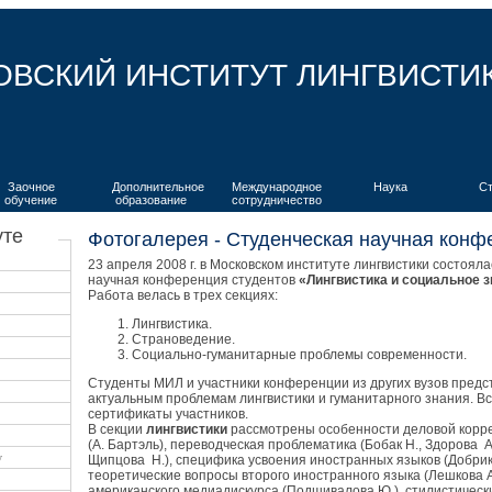
ОВСКИЙ ИНСТИТУТ ЛИНГВИСТИ
Заочное
Дополнительное
Международное
Наука
С
обучение
образование
сотрудничество
уте
Фотогалерея - Студенческая научная конф
23 апреля 2008 г. в Московском институте лингвистики состоял
научная конференция студентов
«Лингвистика и социальное з
Работа велась в трех секциях:
Лингвистика.
Страноведение.
Социально-гуманитарные проблемы современности.
Студенты МИЛ и участники конференции из других вузов предс
актуальным проблемам лингвистики и гуманитарного знания. В
сертификаты участников.
В секции
лингвистики
рассмотрены особенности деловой корре
(А. Бартэль), переводческая проблематика (Бобак Н., Здорова А
у
Щипцова Н.), специфика усвоения иностранных языков (Добрико
теоретические вопросы второго иностранного языка (Лешкова А
американского медиадискурса (Подшивалова Ю.), стилистически