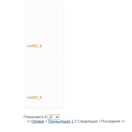
conf22_b
conf23_b
Показывать #
<<
Первая
<
Предыдущая
1
2
Следующая
>
Последняя
>>