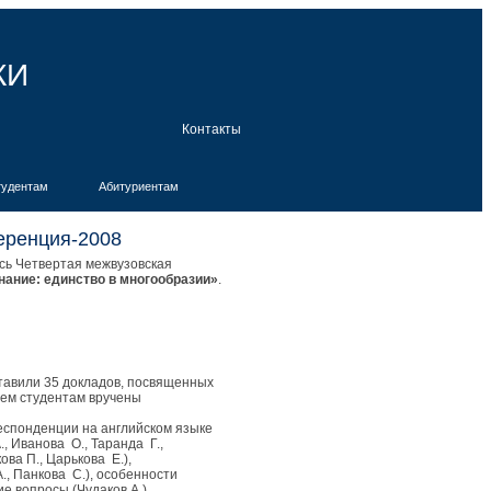
КИ
Контакты
тудентам
Абитуриентам
еренция-2008
ась Четвертая межвузовская
нание: единство в многообразии»
.
тавили 35 докладов, посвященных
сем студентам вручены
спонденции на английском языке
., Иванова О., Таранда Г.,
ва П., Царькова Е.),
., Панкова С.), особенности
е вопросы (Чудаков А.).