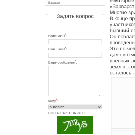
некоторые
Вакансии
«Варварст
Многие зр
Задать вопрос
В конце п
участнико
бывший со
*
Он поблаго
Ваше ФИО
:
проведенн
Это по-че
*
Ваш E-mail
:
дало возм
военных л
*
Ваше сообщение
:
землю, со
осталось 
*
Кому
:
ENTER CAPTCHA VALUE