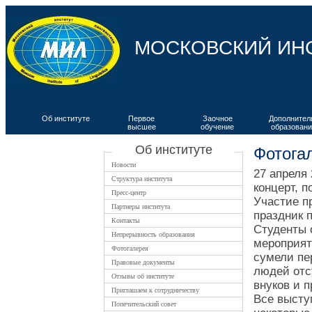
МОСКОВСКИЙ ИН
Об институте
Первое
Заочное
Дополнител
высшее
обучение
образовани
ВКИЯ
Об институте
Фотога
Новости
27 апреля
Структура института
концерт, 
Пресс-центр
Участие п
Партнеры института
праздник 
Контакты
Студенты 
Непрерывность образования
мероприят
Фотогалерея
сумели пе
Правовые документы
людей отс
Отзывы об институте
внуков и 
Приглашаем к сотрудничеству
Все высту
Попечительский совет