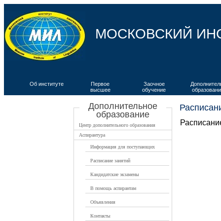
МОСКОВСКИЙ ИН
Об институте
Первое
Заочное
Дополнител
высшее
обучение
образовани
ВКИЯ
Дополнительное
Расписан
образование
Расписание
Центр дополнительного образования
Аспирантура
Информация для поступающих
Расписание занятий
Кандидатские экзамены
В помощь аспирантам
Объявления
Контакты