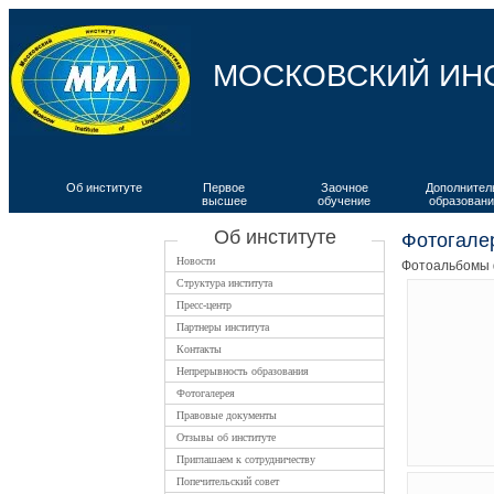
МОСКОВСКИЙ ИН
Об институте
Первое
Заочное
Дополнител
высшее
обучение
образовани
ВКИЯ
Об институте
Фотогалер
Новости
Фотоальбомы 
Структура института
Пресс-центр
Партнеры института
Контакты
Непрерывность образования
Фотогалерея
Правовые документы
Отзывы об институте
Приглашаем к сотрудничеству
Попечительский совет