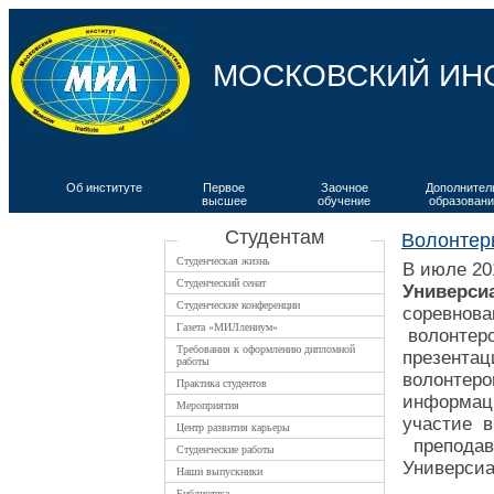
МОСКОВСКИЙ ИН
Об институте
Первое
Заочное
Дополнител
высшее
обучение
образовани
ВКИЯ
Студентам
Волонтер
Студенческая жизнь
В июле 20
Студенческий сенат
Универси
Студенческие конференции
соревнова
Газета «МИЛлениум»
волонтерс
Требования к оформлению дипломной
презентац
работы
волонтеро
Практика студентов
информаци
Мероприятия
участие в
Центр развития карьеры
преподава
Студенческие работы
Универси
Наши выпускники
Библиотека