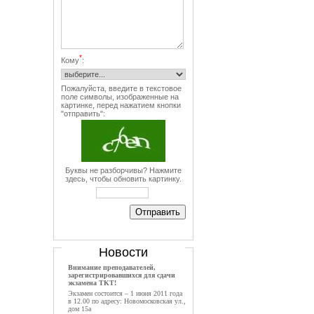
*
Кому
:
Пожалуйста, введите в текстовое
поле символы, изображенные на
картинке, перед нажатием кнопки
"отправить":
Буквы не разборчивы? Нажмите
здесь, чтобы обновить картинку.
Новости
Внимание преподавателей,
зарегистрировавшихся для сдачи
экзамена TKT!
Экзамен состоится – 1 июня 2011 года
в 12.00 по адресу: Новомосковская ул.,
дом 15а