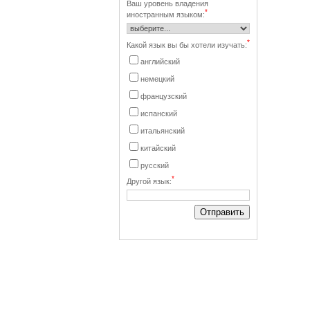
Ваш уровень владения
*
иностранным языком:
*
Какой язык вы бы хотели изучать:
английский
немецкий
французский
испанский
итальянский
китайский
русский
*
Другой язык: