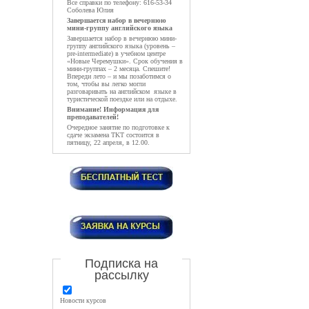
Все справки по телефону: 616-53-34
Соболева Юлия
Завершается набор в вечернюю
мини-группу английского языка
Завершается набор в вечернюю мини-
группу английского языка (уровень –
pre-intermediate) в учебном центре
«Новые Черемушки». Срок обучения в
мини-группах – 2 месяца. Спешите!
Впереди лето – и мы позаботимся о
том, чтобы вы легко могли
разговаривать на английском языке в
туристической поездке или на отдыхе.
Внимание! Информация для
преподавателей!
Очередное занятие по подготовке к
сдаче экзамена TKT состоится в
пятницу, 22 апреля, в 12.00.
Подписка на
рассылку
Новости курсов