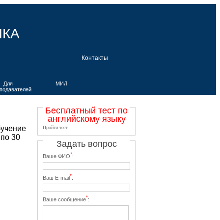
ЫКА
Контакты
Для
МИЛ
подавателей
Бесплатный тест по
английскому языку
бучение
Пройти тест
 по 30
Задать вопрос
*
Ваше ФИО
:
*
Ваш E-mail
:
*
Ваше сообщение
: