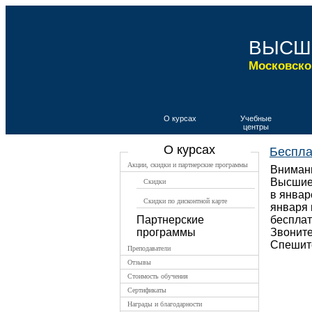
ВЫСШ
Московско
О курсах
Учебные
центры
О курсах
Беспла
Акции, скидки и партнерские программы
Внимани
Высшие 
Скидки
в январ
Скидки по дисконтной карте
января 
Партнерские
бесплат
программы
Звонит
Спешите
Преподаватели
Отзывы
Стоимость обучения
Сертификаты
Награды и благодарности