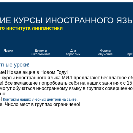
ИЕ КУРСЫ ИНОСТРАННОГО ЯЗ
го института лингвистики
Языки
Детям и
Для
Формы
школьникам
взрослых
обучения
пре
тные уроки!
е! Новая акция в Новом Году!
курсы иностранного языка МИЛ предлагают бесплатное о
е! Все желающие попробовать себя на наших занятиях с 15
могут обучаться иностранному языку в группах совершенно
но!
е!
Контакты наших учебных центров на сайте.
! Число мест в группах ограничено!