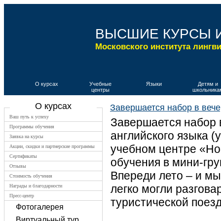
ВЫСШИЕ КУРСЫ 
Московского института лингв
О курсах
Учебные
Языки
Детям и
центры
школьника
О курсах
Завершается набор в вече
Ваш путь к успеху
Завершается набор 
Программы обучения
английского языка (у
Заявка на курсы
учебном центре «Но
Акции, скидки и партнерские программы
Сертификаты
обучения в мини-гру
Отзывы
Впереди лето – и мы
Стоимость обучения
легко могли разгова
Награды и благодарности
Пресс-центр
туристической поезд
Фотогалерея
Виртуальный тур