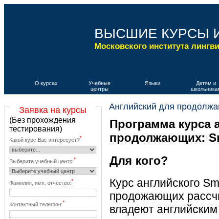
ВЫСШИЕ КУРСЫ 
Московского института лингв
О курсах
Учебные
Языки
Детям и
центры
школьника
Английский для продолжа
Заявка на курсы
(Без прохождения
Программа курса 
тестирования)
продолжающих: Sm
*
Какой курс Вас интересует?
Для кого?
*
Выберите учебный центр:
Курс английского Sm
*
Фамилия, имя, отчество:
продожающих рассчи
*
Контактный телефон:
владеют английским