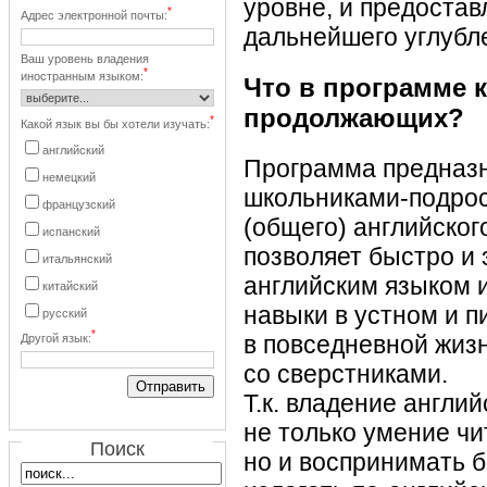
уровне, и предоста
*
Адрес электронной почты:
дальнейшего углубле
Ваш уровень владения
*
иностранным языком:
Что в программе к
продолжающих?
*
Какой язык вы бы хотели изучать:
английский
Программа предназн
немецкий
школьниками-подрос
французский
(общего) английског
испанский
позволяет быстро и
итальянский
английским языком 
китайский
навыки в устном и 
русский
*
в повседневной жиз
Другой язык:
со сверстниками.
Т.к. владение англи
не только умение чи
Поиск
но и воспринимать б