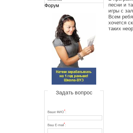
песни и т
Форум
игры с за
Всем ребя
хочется с
таких нео
Задать вопрос
*
Ваше ФИО
:
*
Ваш E-mail
: