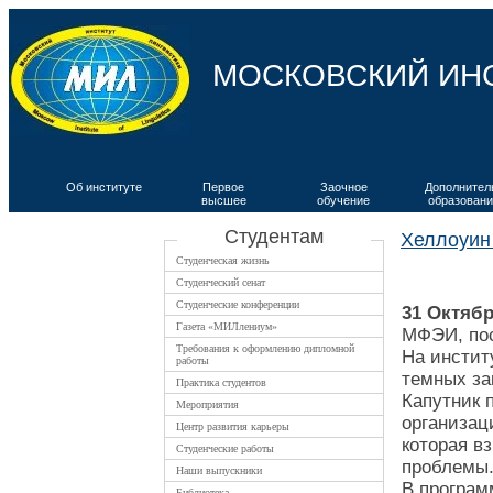
МОСКОВСКИЙ ИН
Об институте
Первое
Заочное
Дополнител
высшее
обучение
образовани
ВКИЯ
Студентам
Хеллоуин
Студенческая жизнь
Студенческий сенат
Студенческие конференции
31 Октяб
Газета «МИЛлениум»
МФЭИ, по
Требования к оформлению дипломной
На инстит
работы
темных за
Практика студентов
Капутник 
Мероприятия
организац
Центр развития карьеры
которая в
Студенческие работы
проблемы
Наши выпускники
В програм
Библиотека