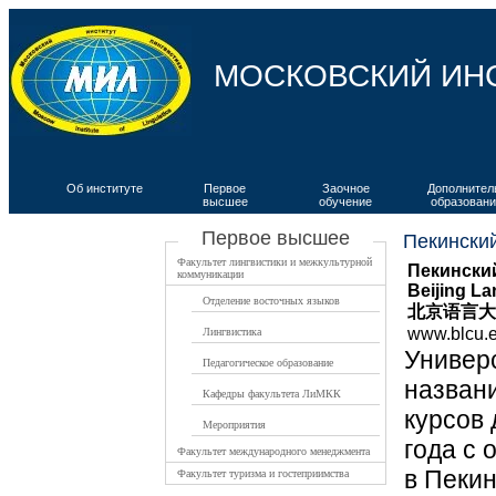
МОСКОВСКИЙ ИН
Об институте
Первое
Заочное
Дополнител
высшее
обучение
образовани
ВКИЯ
Первое высшее
Пекинский
Факультет лингвистики и межкультурной
Пекински
коммуникации
Beijing La
Отделение восточных языков
北京语言大
www.blcu.
Лингвистика
Универс
Педагогическое образование
назван
Кафедры факультета ЛиМКК
курсов
Мероприятия
года с
Факультет международного менеджмента
в Пекин
Факультет туризма и гостеприимства