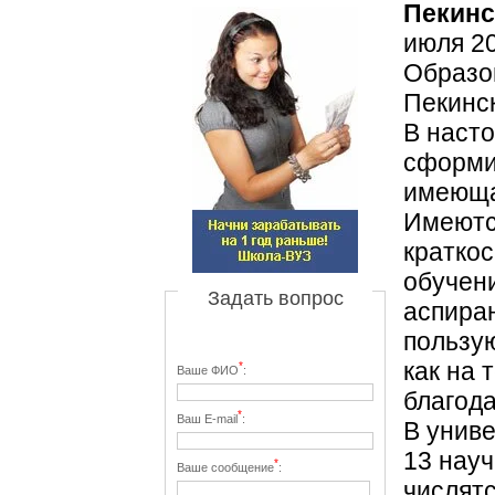
Пекинс
июля 2
Образо
Пекинск
В наст
сформи
имеюща
Имеютс
кратко
обучени
Задать вопрос
аспира
пользу
как на 
*
Ваше ФИО
:
благода
*
Ваш E-mail
:
В униве
13 нау
*
Ваше сообщение
:
числятс