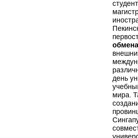
студент
магистр
иностр
Пекинск
первос
обмен
внешни
междун
различ
день у
учебным
мира. Т
создан
провинц
Сингапу
совмест
универ