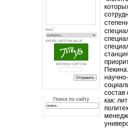
которы
сотруд
степен
*
специал
Кому
:
специал
ENTER CAPTCHA VALUE
специа
станция
приорит
REFRESH CAPTCHA
Пекина
научно
социал
состав 
Поиск по сайту
как: ли
политех
менеджм
универ