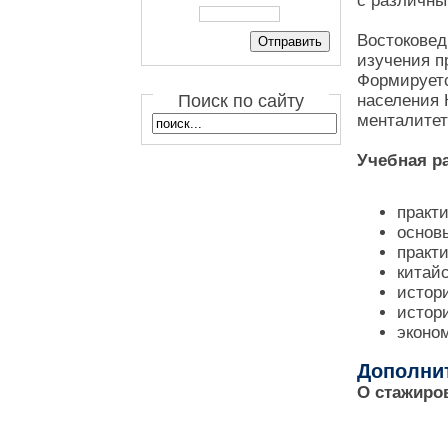
с различны
Востоковед
изучения п
Формируетс
Поиск по сайту
населения 
менталитет
Учебная ра
практи
основы
практи
китай
истори
истор
эконо
Дополни
О стажиров