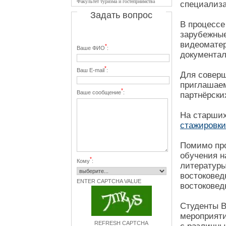
Факультет туризма и гостеприимства
специализа
Задать вопрос
В процессе
зарубежные
видеоматер
*
Ваше ФИО
:
документа
*
Ваш E-mail
:
Для соверш
приглашаем
*
Ваше сообщение
:
партнёрски
На старших
стажировки
Помимо про
обучения н
*
Кому
:
литературы
востоковед
ENTER CAPTCHA VALUE
востоковед
Студенты В
мероприяти
REFRESH CAPTCHA