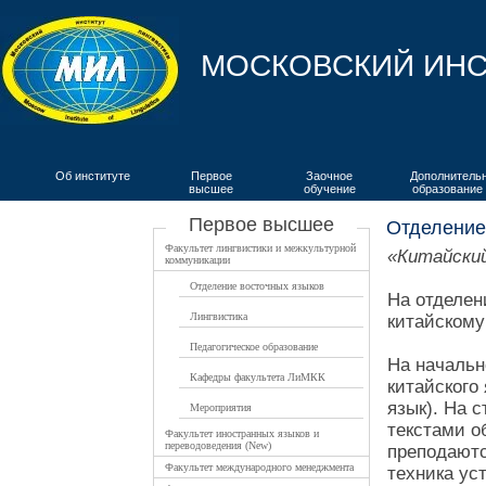
МОСКОВСКИЙ ИНС
Об институте
Первое
Заочное
Дополнитель
высшее
обучение
образование
ВКИЯ
Первое высшее
Отделение
Факультет лингвистики и межкультурной
«Китайский
коммуникации
Отделение восточных языков
На отделен
Лингвистика
китайскому
Педагогическое образование
На начальн
Кафедры факультета ЛиМКК
китайского
язык). На 
Мероприятия
текстами о
Факультет иностранных языков и
переводоведения (New)
преподаютс
Факультет международного менеджмента
техника ус