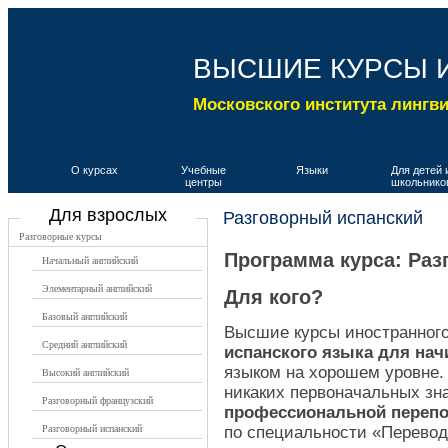
ВЫСШИЕ КУРСЫ 
Московского института лингв
О курсах
Учебные
Языки
Для детей 
центры
школьнико
Для взрослых
Разговорный испанский
Разговорные курсы
Программа курса: Раз
Начальный английский
Элементарный английский
Для кого?
Базовый английский
Высшие курсы иностранног
Средний английский
испанского языка для на
языком на хорошем уровне.
Высокий английский
никаких первоначальных знан
Разговорный французский
профессиональной перепо
Разговорный испанский
по специальности «Перево