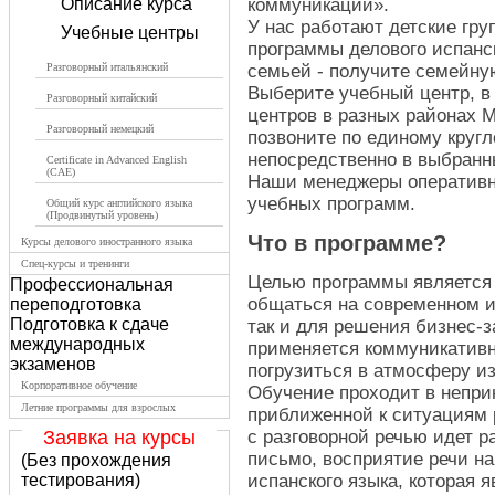
Описание курса
коммуникации».
У нас работают детские гру
Учебные центры
программы делового испанск
Разговорный итальянский
семьей - получите семейну
Выберите учебный центр, в
Разговорный китайский
центров в разных районах 
Разговорный немецкий
позвоните по единому кругл
непосредственно в выбранн
Certificate in Advanced English
(CAE)
Наши менеджеры оперативн
учебных программ.
Общий курс английского языка
(Продвинутый уровень)
Что в программе?
Курсы делового иностранного языка
Спец-курсы и тренинги
Целью программы является 
Профессиональная
общаться на современном и
переподготовка
Подготовка к сдаче
так и для решения бизнес-
международных
применяется коммуникативн
экзаменов
погрузиться в атмосферу и
Корпоративное обучение
Обучение проходит в непри
Летние программы для взрослых
приближенной к ситуациям 
Заявка на курсы
с разговорной речью идет р
письмо, восприятие речи на
(Без прохождения
тестирования)
испанского языка, которая 