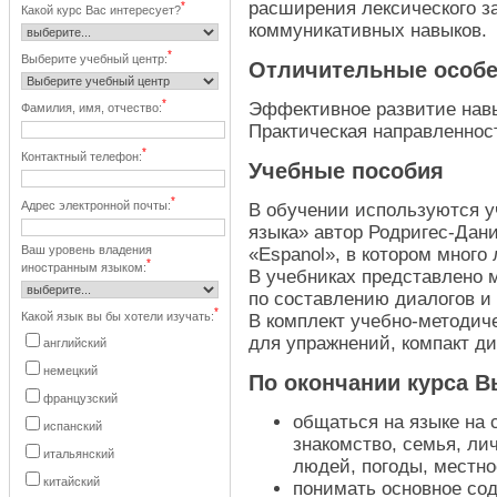
расширения лексического з
*
Какой курс Вас интересует?
коммуникативных навыков.
*
Выберите учебный центр:
Отличительные особе
*
Эффективное развитие навы
Фамилия, имя, отчество:
Практическая направленнос
*
Контактный телефон:
Учебные пособия
*
Адрес электронной почты:
В обучении используются у
языка» автор Родригес-Дан
Ваш уровень владения
«Espanol», в котором много
*
иностранным языком:
В учебниках представлено 
по составлению диалогов и
*
Какой язык вы бы хотели изучать:
В комплект учебно-методиче
для упражнений, компакт ди
английский
немецкий
По окончании курса В
французский
общаться на языке на
испанский
знакомство, семья, ли
итальянский
людей, погоды, местно
китайский
понимать основное сод