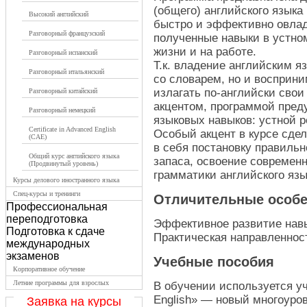
(общего) английского языка
Высокий английский
быстро и эффективно овлад
Разговорный французский
полученные навыки в устно
жизни и на работе.
Разговорный испанский
Т.к. владение английским я
Разговорный итальянский
со словарем, но и восприни
излагать по-английски сво
Разговорный китайский
акцентом, программой пред
Разговорный немецкий
языковых навыков: устной р
Certificate in Advanced English
Особый акцент в курсе сде
(CAE)
в себя постановку правильн
Общий курс английского языка
запаса, освоение современ
(Продвинутый уровень)
грамматики английского язы
Курсы делового иностранного языка
Спец-курсы и тренинги
Отличительные особе
Профессиональная
переподготовка
Эффективное развитие навы
Подготовка к сдаче
Практическая направленнос
международных
экзаменов
Учебные пособия
Корпоративное обучение
Летние программы для взрослых
В обучении используется уч
English» — новый многоуро
Заявка на курсы