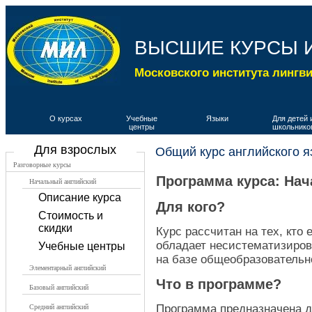
ВЫСШИЕ КУРСЫ 
Московского института лингв
О курсах
Учебные
Языки
Для детей 
центры
школьнико
Для взрослых
Общий курс английского я
Разговорные курсы
Программа курса: Нач
Начальный английский
Описание курса
Для кого?
Стоимость и
скидки
Курс рассчитан на тех, кто
обладает несистематизиров
Учебные центры
на базе общеобразовательн
Элементарный английский
Что в программе?
Базовый английский
Программа предназначена д
Средний английский