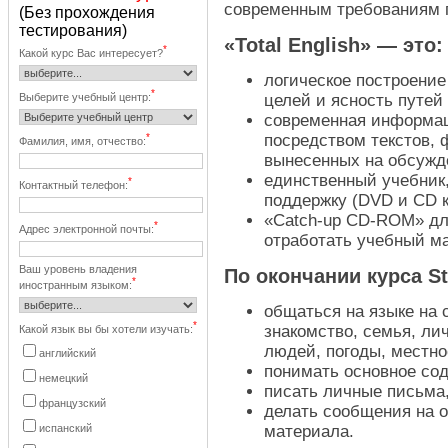
современным требованиям п
(Без прохождения
тестирования)
«Total English» — это:
*
Какой курс Вас интересует?
логическое построение
*
Выберите учебный центр:
целей и ясность путей
современная информаци
*
посредством текстов, 
Фамилия, имя, отчество:
вынесенных на обсужд
единственный учебни
*
Контактный телефон:
поддержку (DVD и CD 
«Catch-up CD-ROM» для
*
Адрес электронной почты:
отработать учебный м
Ваш уровень владения
По окончании курса St
*
иностранным языком:
общаться на языке на
*
знакомство, семья, ли
Какой язык вы бы хотели изучать:
людей, погоды, местно
английский
понимать основное сод
немецкий
писать личные письма, 
французский
делать сообщения на 
испанский
материала.