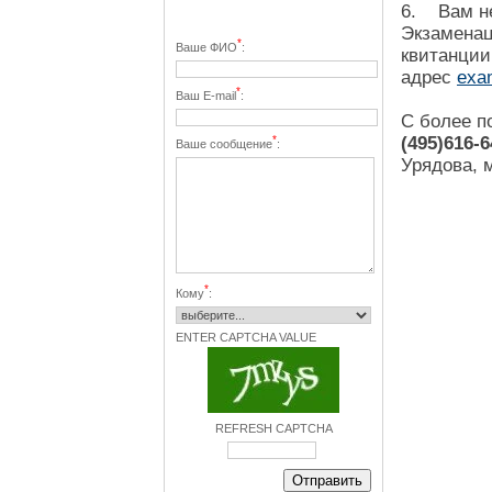
6. Вам не
Экзаменац
*
Ваше ФИО
:
квитанции
адрес
exa
*
Ваш E-mail
:
С более п
*
(495)616-6
Ваше сообщение
:
Урядова, 
*
Кому
:
ENTER CAPTCHA VALUE
REFRESH CAPTCHA