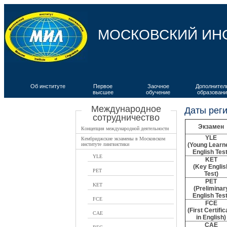
МОСКОВСКИЙ ИН
Об институте
Первое
Заочное
Дополнител
высшее
обучение
образовани
ВКИЯ
Международное
Даты реги
сотрудничество
Экзамен
Концепция международной деятельности
YLE
Кембриджские экзамены в Московском
институте лингвистики
(Young Learn
English Test
YLE
KET
(Key Englis
PET
Test)
PET
KET
(Preliminar
English Test
FCE
FCE
(First Certific
CAE
in English)
CAE