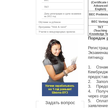
BEC
(Certificate 
Advanced
TKT
English)
Даты регистрации и сдачи экзаменов
BEC Prelimin
на 2012 год
BEC Vantag
Обучение за рубежом
Программы "Work & travel"
TKT
(Teaching
Участие в международных проектах
Knowledge Te
Порядок 
Регистрац
Экзаменац
пятницу.
1. Ознако
Кембриджс
предостав
2. Заполн
3. Предос
4. Получи
через отд
5. Оплати
Задать вопрос
заявление